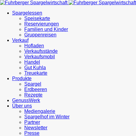
Spargelessen
Speisekarte
Reservierungen
Familien und Kinder
Gruppenreisen
Verkauf
Hofladen
Verkaufsstände
Verkaufsmobil
Handel
Gut Kuhla
Treuekarte
Produkte
Spargel
Erdbeeren
Rezepte
GenussWerk
Über uns
Mediengalerie
Spargelhof im Winter
Partner
Newsletter
Presse