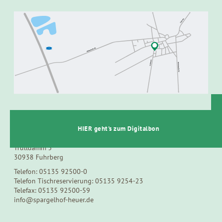
t
SPARGEL- UND BEERENHOF HEUER
HIER geht's zum Digitalbon
Trülldamm 5
30938 Fuhrberg
Telefon: 05135 92500-0
Telefon Tischreservierung: 05135 9254-23
Telefax: 05135 92500-59
info@spargelhof-heuer.de