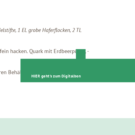
lstifte, 1 EL grobe Haferflocken, 2 TL
fein hacken. Quark mit Erdbeerpüree, -
Close
this
module
ren Behälter füllen. Knusperextra zum
HIER geht's zum Digitalbon