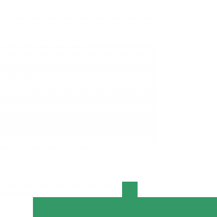
Close
this
module