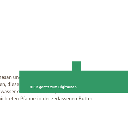
Close
this
rmesan und Mehl zugeben, mit Salz und
module
len, diese auf der bemehlten Arbeitsfläche
HIER geht's zum Digitalbon
zwasser etwa 5 Minuten garen.
chteten Pfanne in der zerlassenen Butter