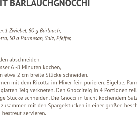
MIT BÄRLAUCHGNOCCHI
r, 1 Zwiebel, 80 g Bärlauch,
tta, 50 g Parmesan, Salz, Pfeffer,
den abschneiden.
ser 6 -8 Minuten kochen,
in etwa 2 cm breite Stücke schneiden.
men mit dem Ricotta im Mixer fein pürieren. Eigelbe, Pa
 glatten Teig verkneten. Den Gnocciteig in 4 Portionen tei
nge Stücke schneiden. Die Gnocci in leicht kochendem Sal
 zusammen mit den Spargelstücken in einer großen beschi
bestreut servieren.