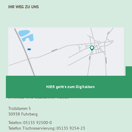
IHR WEG ZU UNS
t
HIER geht's zum Digitalbon
SPARGEL- UND BEERENHOF HEUER
Trülldamm 5
30938 Fuhrberg
Telefon: 05135 92500-0
Telefon Tischreservierung: 05135 9254-23