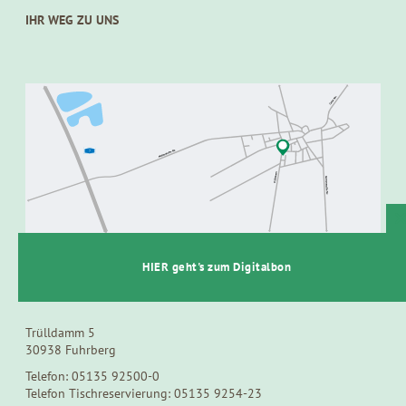
IHR WEG ZU UNS
t
HIER geht's zum Digitalbon
SPARGEL- UND BEERENHOF HEUER
Trülldamm 5
30938 Fuhrberg
Telefon: 05135 92500-0
Telefon Tischreservierung: 05135 9254-23