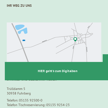
IHR WEG ZU UNS
t
HIER geht's zum Digitalbon
SPARGEL- UND BEERENHOF HEUER
Trülldamm 5
30938 Fuhrberg
Telefon: 05135 92500-0
Telefon Tischreservierung: 05135 9254-23