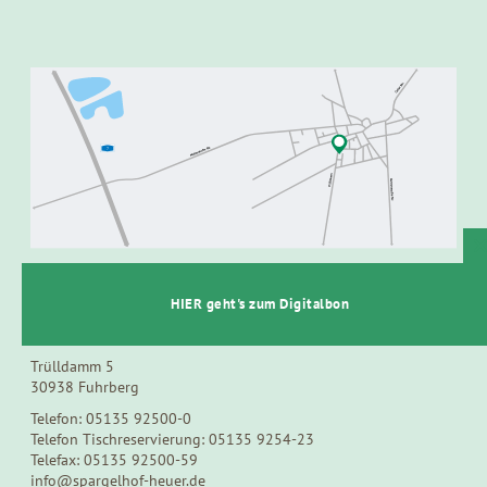
t
HIER geht's zum Digitalbon
SPARGEL- UND BEERENHOF HEUER
Trülldamm 5
30938 Fuhrberg
Telefon: 05135 92500-0
Telefon Tischreservierung: 05135 9254-23
Telefax: 05135 92500-59
info@spargelhof-heuer.de