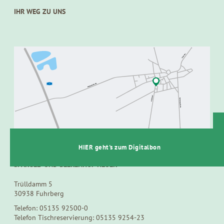
IHR WEG ZU UNS
t
HIER geht's zum Digitalbon
SPARGEL- UND BEERENHOF HEUER
Trülldamm 5
30938 Fuhrberg
Telefon: 05135 92500-0
Telefon Tischreservierung: 05135 9254-23