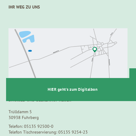
IHR WEG ZU UNS
t
HIER geht's zum Digitalbon
SPARGEL- UND BEERENHOF HEUER
Trülldamm 5
30938 Fuhrberg
Telefon: 05135 92500-0
Telefon Tischreservierung: 05135 9254-23