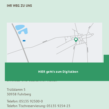
IHR WEG ZU UNS
t
HIER geht's zum Digitalbon
SPARGEL- UND BEERENHOF HEUER
Trülldamm 5
30938 Fuhrberg
Telefon: 05135 92500-0
Telefon Tischreservierung: 05135 9254-23