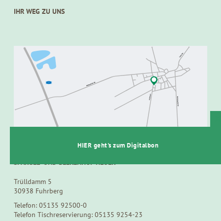
IHR WEG ZU UNS
t
HIER geht's zum Digitalbon
SPARGEL- UND BEERENHOF HEUER
Trülldamm 5
30938 Fuhrberg
Telefon: 05135 92500-0
Telefon Tischreservierung: 05135 9254-23