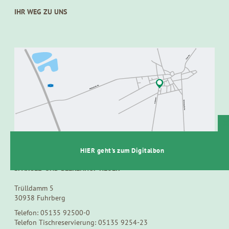
IHR WEG ZU UNS
t
HIER geht's zum Digitalbon
SPARGEL- UND BEERENHOF HEUER
Trülldamm 5
30938 Fuhrberg
Telefon: 05135 92500-0
Telefon Tischreservierung: 05135 9254-23