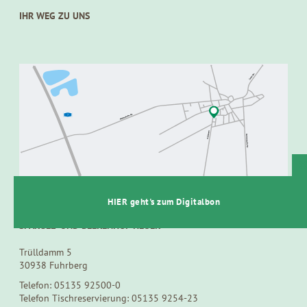
IHR WEG ZU UNS
t
HIER geht's zum Digitalbon
SPARGEL- UND BEERENHOF HEUER
Trülldamm 5
30938 Fuhrberg
Telefon: 05135 92500-0
Telefon Tischreservierung: 05135 9254-23