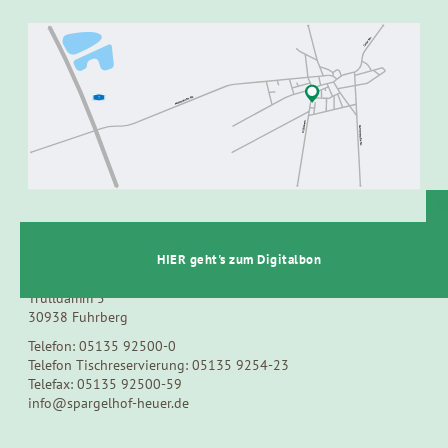
t
SPARGEL- UND BEERENHOF HEUER
HIER geht's zum Digitalbon
Trülldamm 5
30938 Fuhrberg
Telefon: 05135 92500-0
Telefon Tischreservierung: 05135 9254-23
Telefax: 05135 92500-59
info@spargelhof-heuer.de