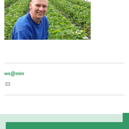
ws@min
t